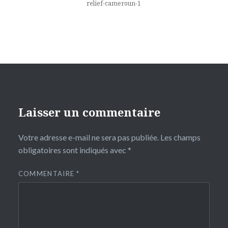
l’article
relief-cameroun-1
Laisser un commentaire
Votre adresse e-mail ne sera pas publiée.
Les champs
obligatoires sont indiqués avec
*
COMMENTAIRE
*