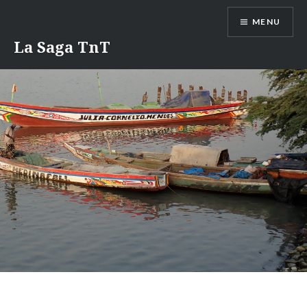
Aller
MENU
au
contenu
La Saga TnT