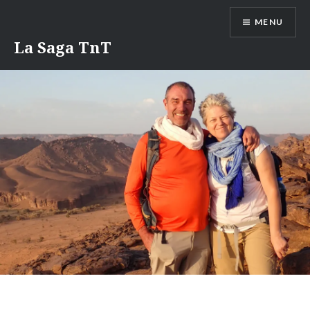
Aller
MENU
au
contenu
La Saga TnT