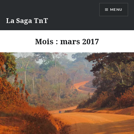
Aller
MENU
au
contenu
La Saga TnT
Mois :
mars 2017