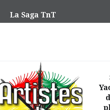
Aller
au
La Saga TnT
contenu
Ya
p