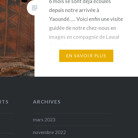
6 mois se sont déjà écoulés
depuis notre arrivée à
Yaoundé….. Voici enfin une visite
guidée de notre chez-nous en
images en compagnie de Lawal
Band. Tout d’abord l’immeuble
de l’extérieur La montée dans
EN SAVOIR PLUS
notre appartement L’entrée La
cuisine Le salon et la salle à
manger Les chambres Les salles
de bain Le bureau Et…
NTS
ARCHIVES
mars 2023
novembre 2022