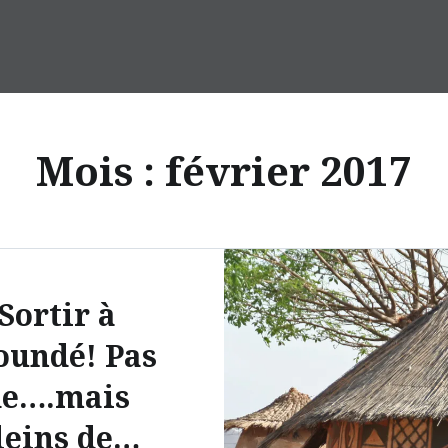
Mois :
février 2017
Sortir à
oundé! Pas
de….mais
leins de…