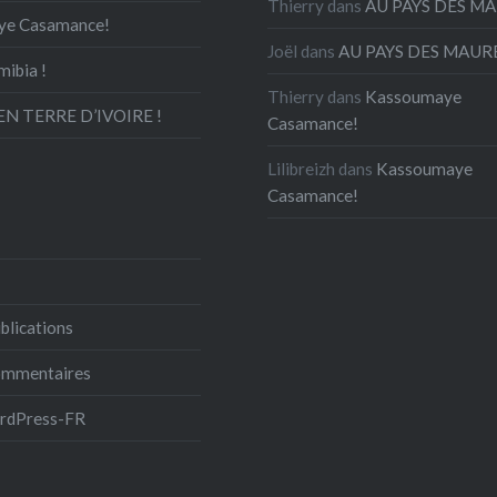
Thierry
dans
AU PAYS DES M
ye Casamance!
Joël
dans
AU PAYS DES MAUR
mibia !
Thierry
dans
Kassoumaye
N TERRE D’IVOIRE !
Casamance!
Lilibreizh
dans
Kassoumaye
Casamance!
blications
commentaires
ordPress-FR