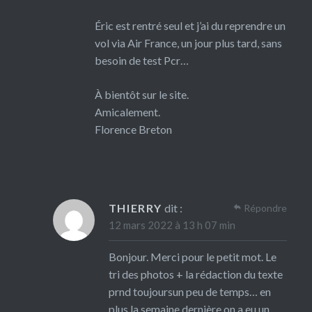
Éric est rentré seul et j’ai du reprendre un
vol via Air France, un jour plus tard, sans
besoin de test Pcr…
À bientôt sur le site.
Amicalement.
Florence Breton
THIERRY
dit :
Répondre
12 mars 2022 à 13 h 07 min
Bonjour. Merci pour le petit mot. Le
tri des photos + la rédaction du texte
prnd toujoursun peu de temps… en
plus la semaine dernière on a eu un