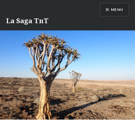
Aller
MENU
au
contenu
La Saga TnT