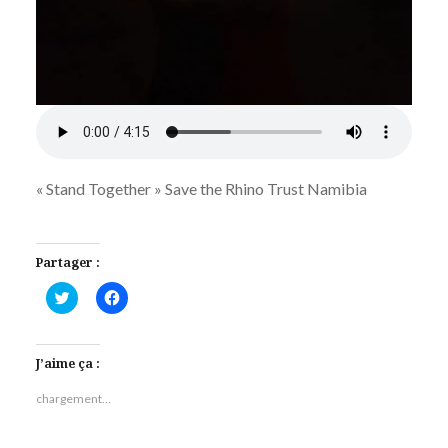
« Stand Together » Save the Rhino Trust Namibia
Partager :
Cliquez
Cliquez
pour
pour
partager
partager
sur
sur
Twitter(ouvre
Facebook(ouvre
dans
dans
J’aime ça :
une
une
nouvelle
nouvelle
fenêtre)
fenêtre)
chargement…