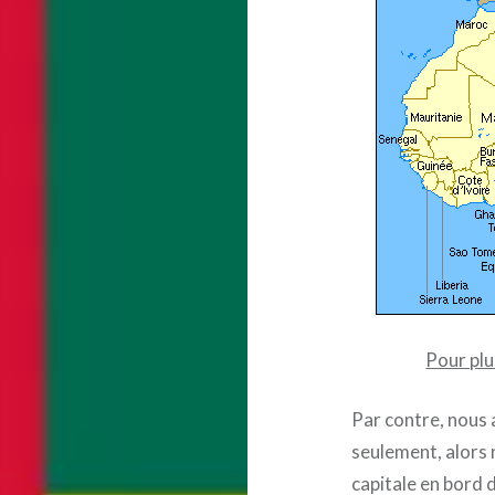
Pour plu
Par contre, nous a
seulement, alors 
capitale en bord d