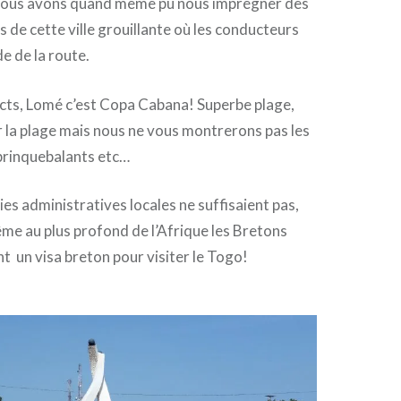
nous avons quand même pu nous imprégner des
 de cette ville grouillante où les conducteurs
e de la route.
ects, Lomé c’est Copa Cabana! Superbe plage,
 la plage mais nous ne vous montrerons pas les
 brinquebalants etc…
ries administratives locales ne suffisaient pas,
me au plus profond de l’Afrique les Bretons
nt un visa breton pour visiter le Togo!