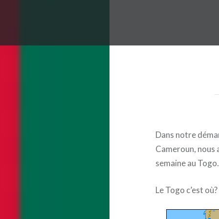
Dans notre démarc
Cameroun, nous a
semaine au Togo
Le Togo c’est où?