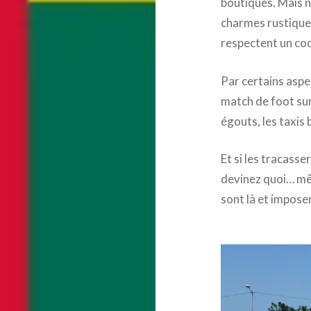
boutiques. Mais 
charmes rustiques
respectent un cod
Par certains asp
match de foot sur
égouts, les taxis
Et si les tracasse
devinez quoi… mê
sont là et impose