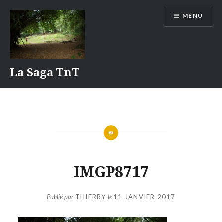
Aller
MENU
au
contenu
La Saga TnT
IMGP8717
Publié par
THIERRY
le
11 JANVIER 2017