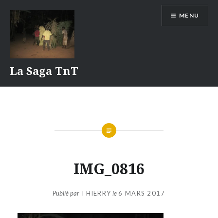
Aller
MENU
au
contenu
La Saga TnT
IMG_0816
Publié par
THIERRY
le
6 MARS 2017