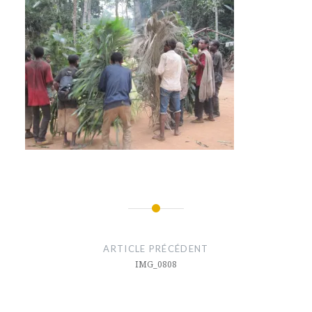
Navigation
de
ARTICLE PRÉCÉDENT
l’article
IMG_0808