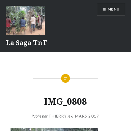
Aller
MENU
au
contenu
La Saga TnT
IMG_0808
Publié par
THIERRY
le
6 MARS 2017