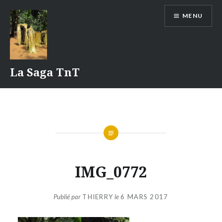
Aller
MENU
au
contenu
La Saga TnT
IMG_0772
Publié par
THIERRY
le
6 MARS 2017