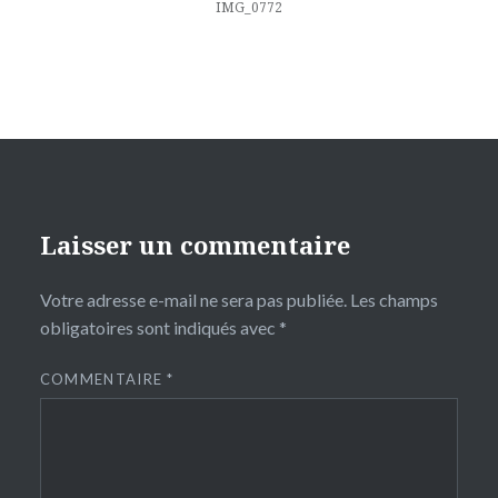
l’article
IMG_0772
Laisser un commentaire
Votre adresse e-mail ne sera pas publiée.
Les champs
obligatoires sont indiqués avec
*
COMMENTAIRE
*