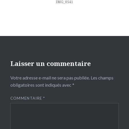
l’article
IMG_0541
Laisser un commentaire
Votre adresse e-mail ne sera pas publiée.
Les champs
obligatoires sont indiqués avec
*
COMMENTAIRE
*