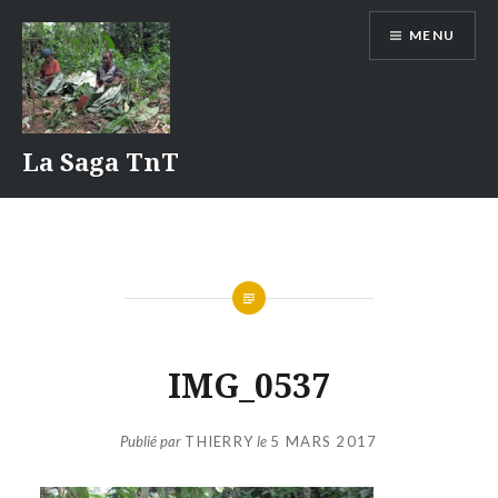
Aller
MENU
au
contenu
La Saga TnT
IMG_0537
Publié par
THIERRY
le
5 MARS 2017