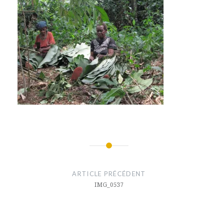
Navigation
de
ARTICLE PRÉCÉDENT
l’article
IMG_0537