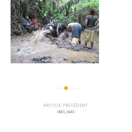
Navigation
de
ARTICLE PRÉCÉDENT
l’article
IMG_0481