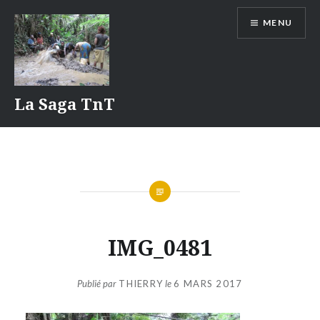
Aller
MENU
au
contenu
La Saga TnT
IMG_0481
Publié par
THIERRY
le
6 MARS 2017