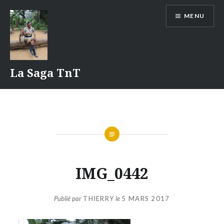
Aller
MENU
au
contenu
La Saga TnT
IMG_0442
Publié par
THIERRY
le
5 MARS 2017