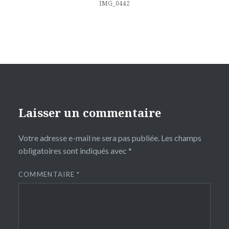
l’article
IMG_0442
Laisser un commentaire
Votre adresse e-mail ne sera pas publiée.
Les champs
obligatoires sont indiqués avec
*
COMMENTAIRE
*