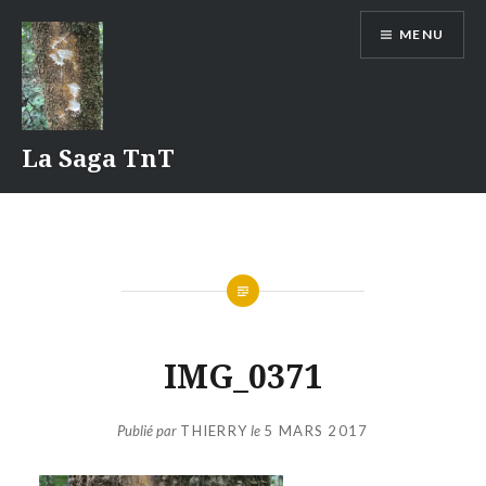
Aller
MENU
au
contenu
La Saga TnT
IMG_0371
Publié par
THIERRY
le
5 MARS 2017