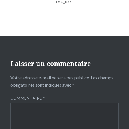
l’article
IMG_0371
Laisser un commentaire
Votre adresse e-mail ne sera pas publiée.
Les champs
obligatoires sont indiqués avec
*
COMMENTAIRE
*