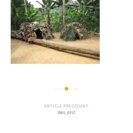
Navigation
de
ARTICLE PRÉCÉDENT
l’article
IMG_0352