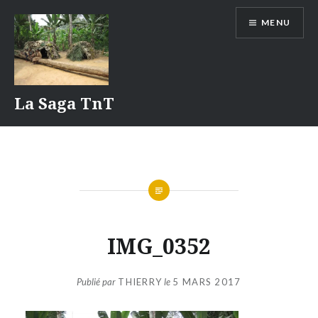
Aller
MENU
au
contenu
La Saga TnT
IMG_0352
Publié par
THIERRY
le
5 MARS 2017