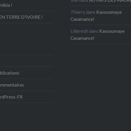
mibia !
Thierry
dans
Kassoumaye
N TERRE D’IVOIRE !
Casamance!
Lilibreizh
dans
Kassoumaye
Casamance!
blications
commentaires
ordPress-FR