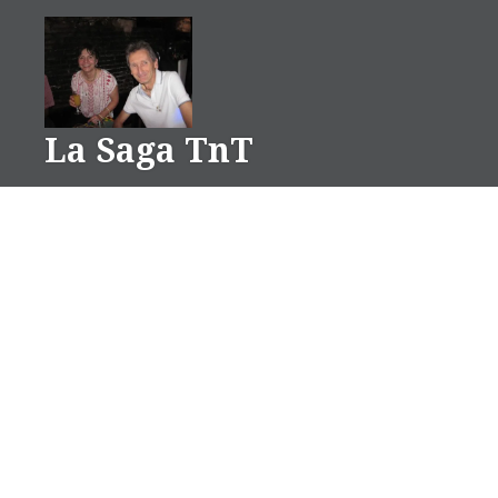
Aller
au
contenu
La Saga TnT