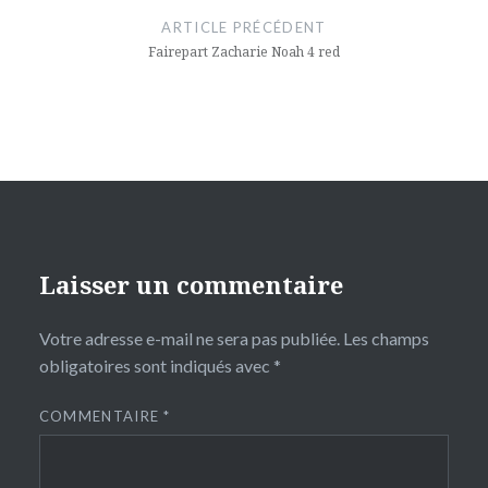
de
ARTICLE PRÉCÉDENT
l’article
Fairepart Zacharie Noah 4 red
Laisser un commentaire
Votre adresse e-mail ne sera pas publiée.
Les champs
obligatoires sont indiqués avec
*
COMMENTAIRE
*