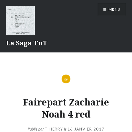
Aller
MENU
au
contenu
La Saga TnT
Fairepart Zacharie
Noah 4 red
Publié par
THIERRY
le
16 JANVIER 2017