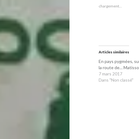
nouvelle
nouvelle
fenêtre)
fenêtre)
chargement…
Articles similaires
En pays pygmées, su
la route de… Matiss
7 mars 2017
Dans "Non classé"
Navigation
de