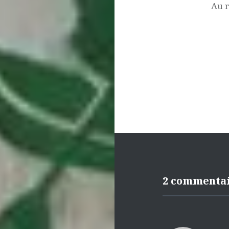
l’article
Au 
2 commenta