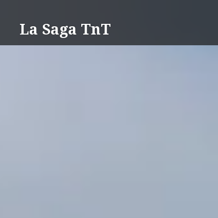
Aller
au
La Saga TnT
contenu