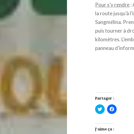
Pour s’y rendre
: 
la route jusqu’à 
Sangmélina. Pren
puis tourner à dro
kilomètres. L’emb
panneau d’inform
Partager :
Cliquez
Cliquez
pour
pour
partager
partager
sur
sur
Twitter(ouvre
Facebook(
dans
dans
J’aime ça :
une
une