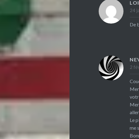
LO
24 j
De b
NE
2 fé
Couc
Merc
vot
Merc
alle
Le p
me s
Bonn