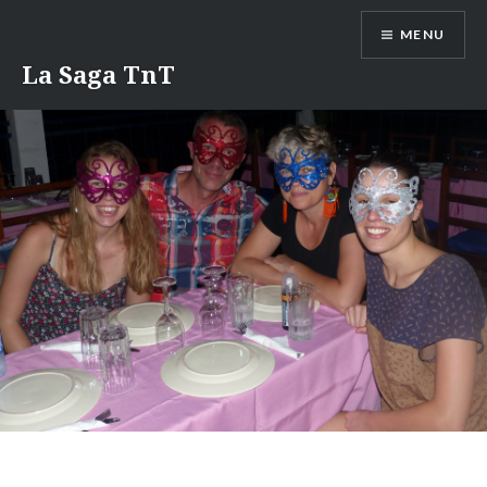
Aller
MENU
au
contenu
La Saga TnT