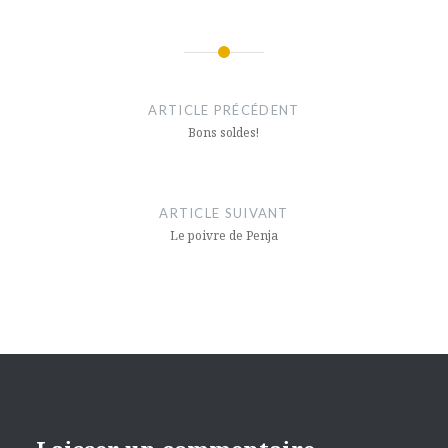
Navigation
de
ARTICLE PRÉCÉDENT
l’article
Bons soldes!
ARTICLE SUIVANT
Le poivre de Penja