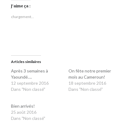
Twitter(ouvre
Facebook(ouvre
dans
dans
J’aime ça :
une
une
nouvelle
nouvelle
fenêtre)
fenêtre)
chargement…
Articles similaires
Après 3 semaines à
On fête notre premier
Yaoundé….
mois au Cameroun!
12 septembre 2016
18 septembre 2016
Dans "Non classé"
Dans "Non classé"
Bien arrivés!
25 août 2016
Dans "Non classé"