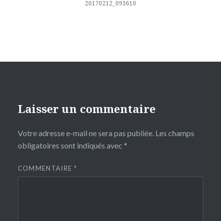
l’article
20170212_093610
Laisser un commentaire
Votre adresse e-mail ne sera pas publiée.
Les champs
obligatoires sont indiqués avec
*
COMMENTAIRE
*