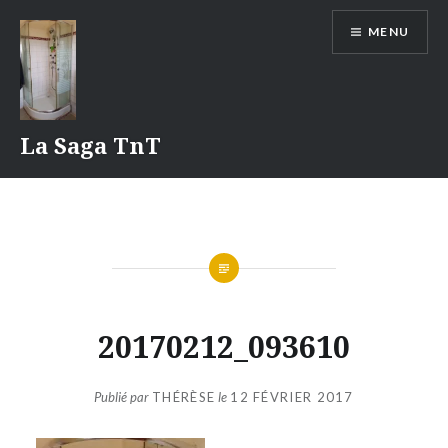
Aller
MENU
au
contenu
La Saga TnT
20170212_093610
Publié par
THÉRÈSE
le
12 FÉVRIER 2017