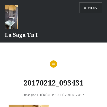
Aller
MENU
au
contenu
La Saga TnT
20170212_093431
Publié par
THÉRÈSE
le
12 FÉVRIER 2017