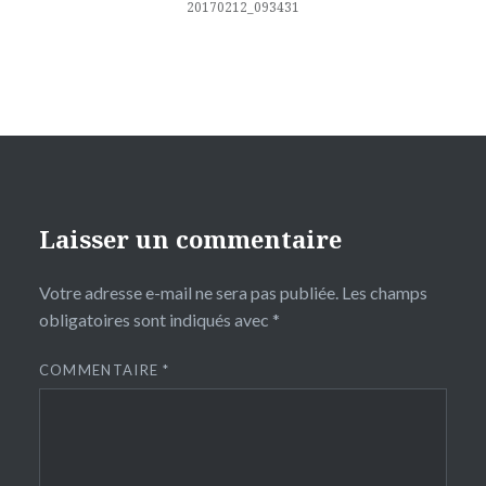
l’article
20170212_093431
Laisser un commentaire
Votre adresse e-mail ne sera pas publiée.
Les champs
obligatoires sont indiqués avec
*
COMMENTAIRE
*