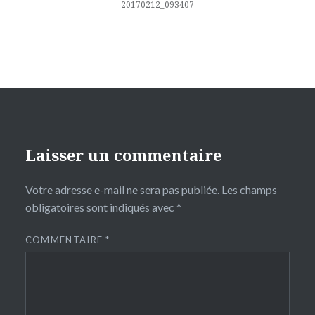
l’article
20170212_093407
Laisser un commentaire
Votre adresse e-mail ne sera pas publiée.
Les champs
obligatoires sont indiqués avec
*
COMMENTAIRE
*