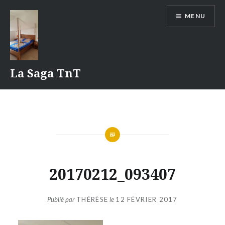
Aller
MENU
au
contenu
La Saga TnT
20170212_093407
Publié par
THÉRÈSE
le
12 FÉVRIER 2017