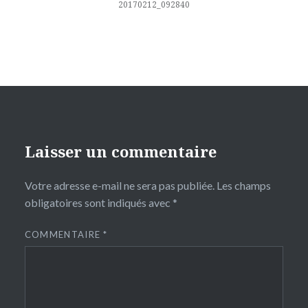
l’article
20170212_092840
Laisser un commentaire
Votre adresse e-mail ne sera pas publiée.
Les champs
obligatoires sont indiqués avec
*
COMMENTAIRE
*