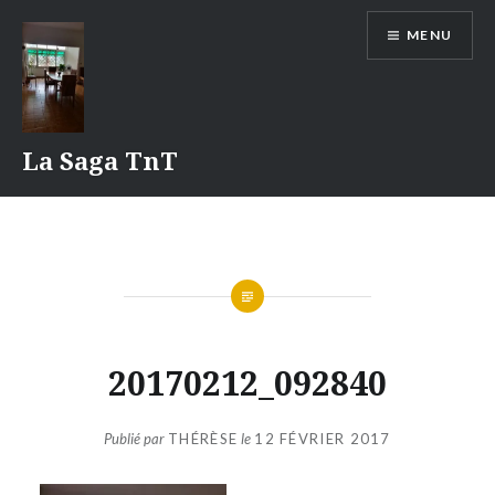
Aller
MENU
au
contenu
La Saga TnT
20170212_092840
Publié par
THÉRÈSE
le
12 FÉVRIER 2017