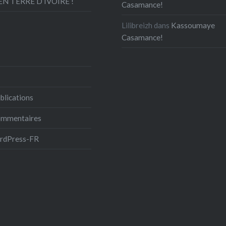
N TERRE D’IVOIRE !
Casamance!
Lilibreizh
dans
Kassoumaye
Casamance!
blications
commentaires
ordPress-FR