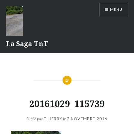
Aller
MENU
au
contenu
La Saga TnT
20161029_115739
Publié par
THIERRY
le
7 NOVEMBRE 2016