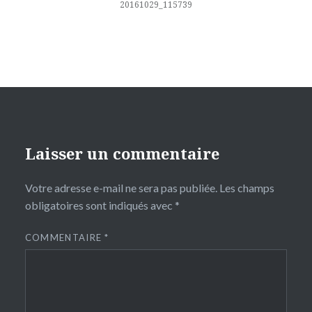
l’article
20161029_115739
Laisser un commentaire
Votre adresse e-mail ne sera pas publiée.
Les champs
obligatoires sont indiqués avec
*
COMMENTAIRE
*