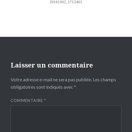
l’article
20161002_1712461
Laisser un commentaire
Votre adresse e-mail ne sera pas publiée.
Les champs
obligatoires sont indiqués avec
*
COMMENTAIRE
*