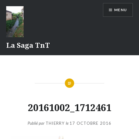
Aller
MENU
au
contenu
La Saga TnT
20161002_1712461
Publié par
THIERRY
le
17 OCTOBRE 2016