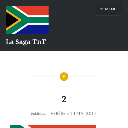
Aller
MENU
au
contenu
La Saga TnT
2
Publié par
THÉRÈSE
le
14 MAI 2017