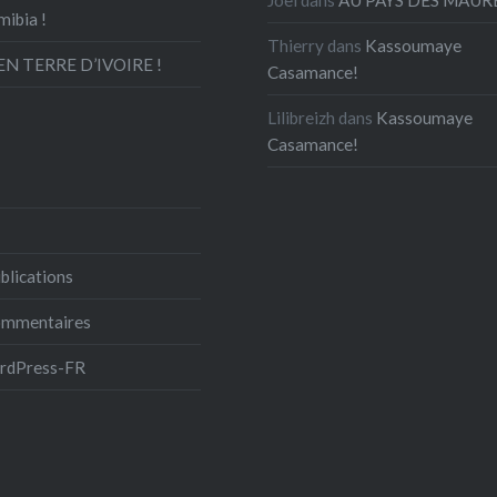
mibia !
Thierry
dans
Kassoumaye
N TERRE D’IVOIRE !
Casamance!
Lilibreizh
dans
Kassoumaye
Casamance!
blications
commentaires
ordPress-FR