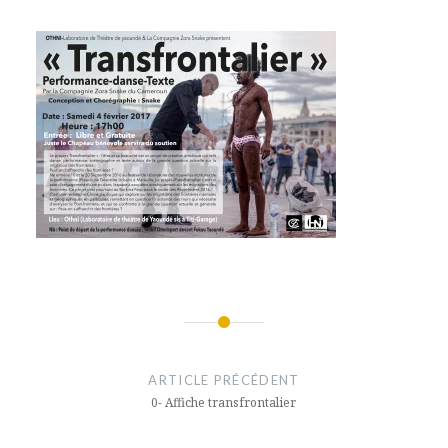
Navigation
de
ARTICLE PRÉCÉDENT
l’article
0- Affiche transfrontalier