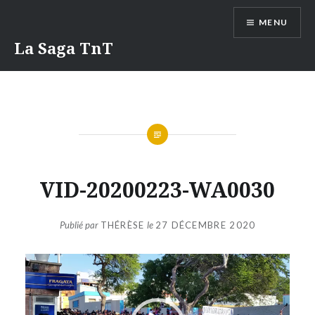
Aller
MENU
au
contenu
La Saga TnT
VID-20200223-WA0030
Publié par
THÉRÈSE
le
27 DÉCEMBRE 2020
Lecteur
vidéo