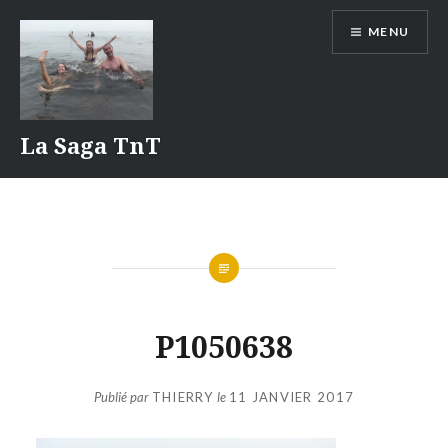
Aller
MENU
au
contenu
La Saga TnT
P1050638
Publié par
THIERRY
le
11 JANVIER 2017