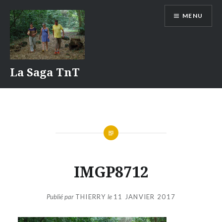
Aller
MENU
au
contenu
La Saga TnT
IMGP8712
Publié par
THIERRY
le
11 JANVIER 2017