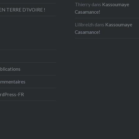
Thierry
dans
Kassoumaye
N TERRE D’IVOIRE !
Casamance!
Lilibreizh
dans
Kassoumaye
Casamance!
blications
commentaires
ordPress-FR