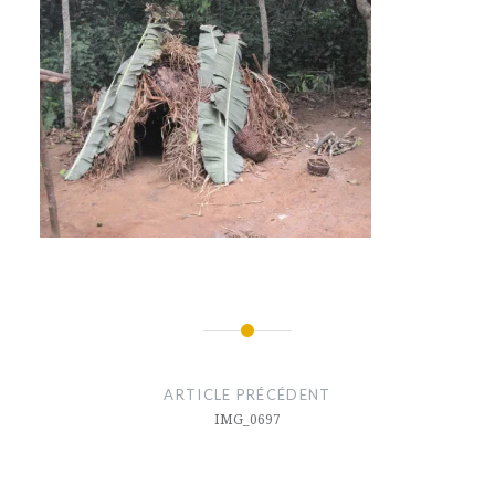
Navigation
de
ARTICLE PRÉCÉDENT
l’article
IMG_0697