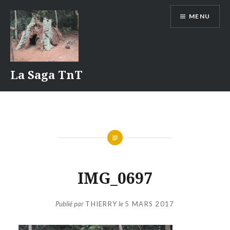
Aller
MENU
au
contenu
La Saga TnT
IMG_0697
Publié par
THIERRY
le
5 MARS 2017