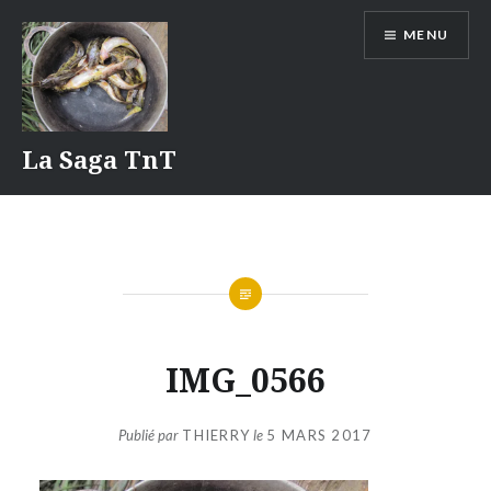
Aller
MENU
au
contenu
La Saga TnT
IMG_0566
Publié par
THIERRY
le
5 MARS 2017