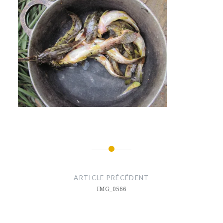
Navigation
de
ARTICLE PRÉCÉDENT
l’article
IMG_0566