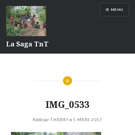
Aller
MENU
au
contenu
La Saga TnT
IMG_0533
Publié par
THIERRY
le
5 MARS 2017