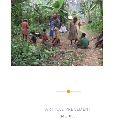
Navigation
de
ARTICLE PRÉCÉDENT
l’article
IMG_0533