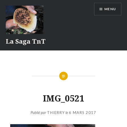
Aller
MENU
au
contenu
La Saga TnT
IMG_0521
Publié par
THIERRY
le
6 MARS 2017