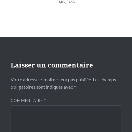
l’article
IMG_0456
Laisser un commentaire
Votre adresse e-mail ne sera pas publiée.
Les champs
obligatoires sont indiqués avec
*
COMMENTAIRE
*