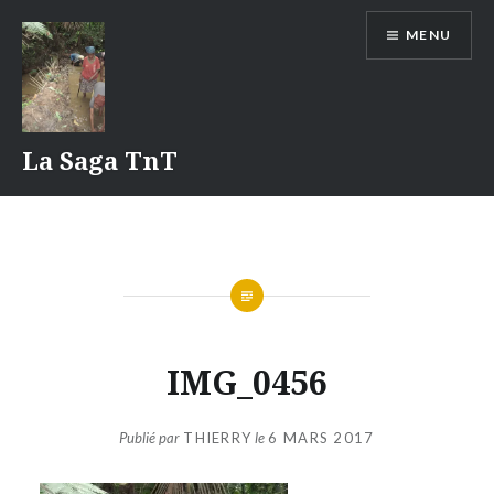
Aller
MENU
au
contenu
La Saga TnT
IMG_0456
Publié par
THIERRY
le
6 MARS 2017