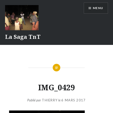
Aller
MENU
au
contenu
La Saga TnT
IMG_0429
Publié par
THIERRY
le
6 MARS 2017