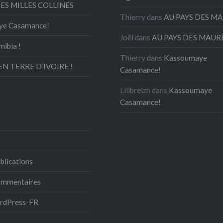
DES MILLES COLLINES
Thierry
dans
AU PAYS DES M
ye Casamance!
Joël
dans
AU PAYS DES MAUR
mibia !
Thierry
dans
Kassoumaye
N TERRE D’IVOIRE !
Casamance!
Lilibreizh
dans
Kassoumaye
Casamance!
blications
commentaires
ordPress-FR