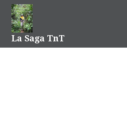
Aller
au
contenu
La Saga TnT