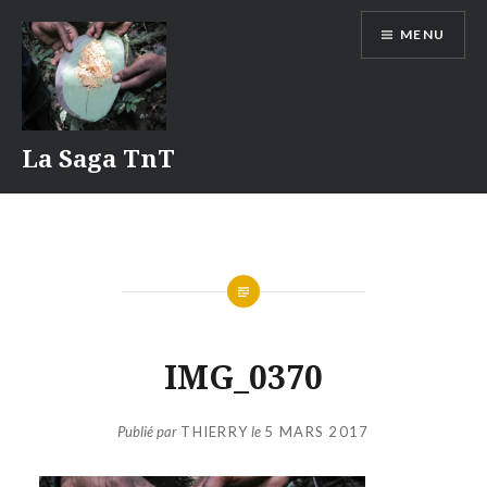
Aller
MENU
au
contenu
La Saga TnT
IMG_0370
Publié par
THIERRY
le
5 MARS 2017