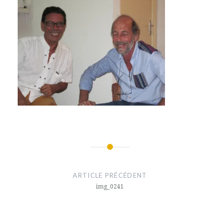
Navigation
de
ARTICLE PRÉCÉDENT
l’article
img_0241