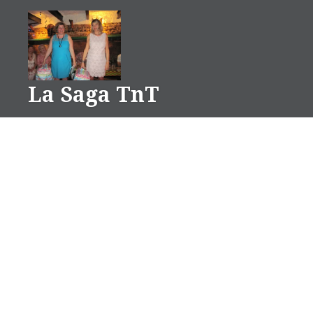
Aller
au
contenu
La Saga TnT