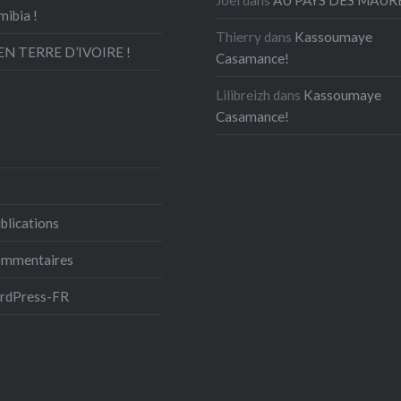
mibia !
Thierry
dans
Kassoumaye
N TERRE D’IVOIRE !
Casamance!
Lilibreizh
dans
Kassoumaye
Casamance!
blications
commentaires
ordPress-FR