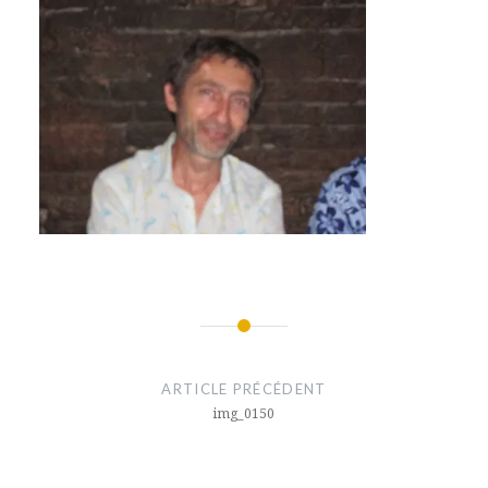
Navigation
de
ARTICLE PRÉCÉDENT
l’article
img_0150