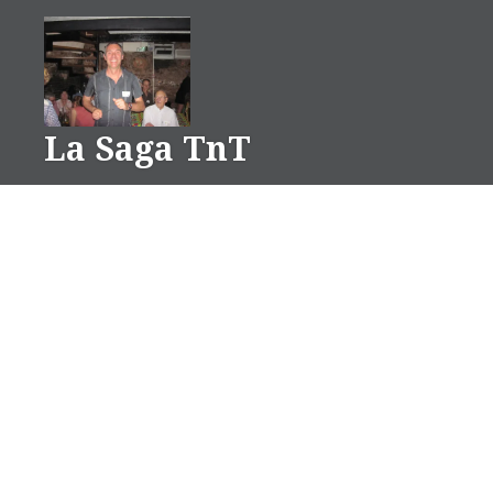
Aller
au
contenu
La Saga TnT