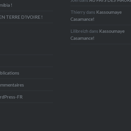
mibia !
Thierry
dans
Kassoumaye
N TERRE D’IVOIRE !
Casamance!
Lilibreizh
dans
Kassoumaye
Casamance!
blications
commentaires
ordPress-FR