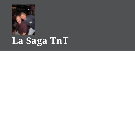
Aller
au
contenu
La Saga TnT