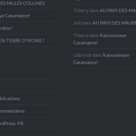
DES MILLES COLLINES
Thierry
dans
AU PAYS DES M
ye Casamance!
Joël
dans
AU PAYS DES MAUR
mibia !
Thierry
dans
Kassoumaye
N TERRE D’IVOIRE !
Casamance!
Lilibreizh
dans
Kassoumaye
Casamance!
blications
commentaires
ordPress-FR