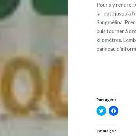
Pour s’y rendre
: 
la route jusqu’à 
Sangmélina. Pren
puis tourner à dro
kilomètres. L’emb
panneau d’inform
Partager :
Cliquez
Cliquez
pour
pour
partager
partager
sur
sur
Twitter(ouvre
Facebook(
dans
dans
J’aime ça :
une
une