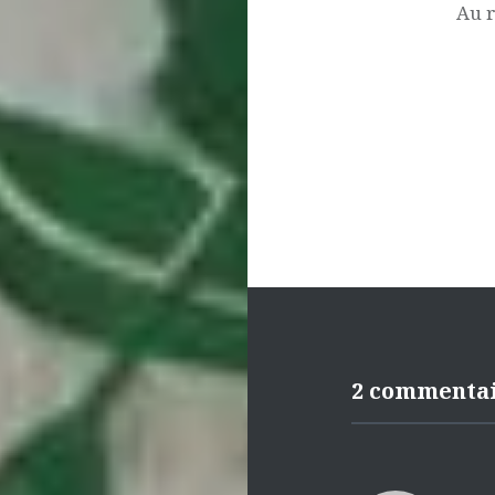
l’article
Au 
2 commenta