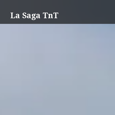
Aller
au
La Saga TnT
contenu