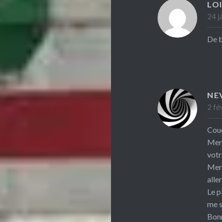
LO
24 j
De b
NE
2 fé
Couc
Merc
vot
Merc
alle
Le p
me s
Bonn