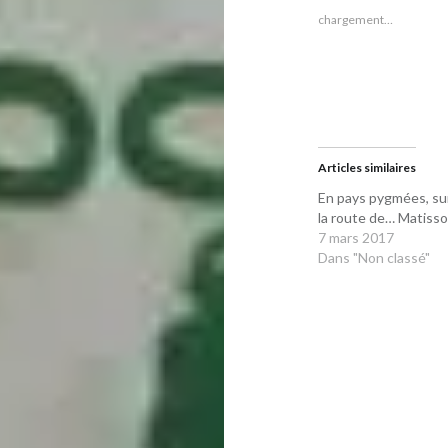
nouvelle
nouvelle
fenêtre)
fenêtre)
chargement…
Articles similaires
En pays pygmées, su
la route de… Matiss
7 mars 2017
Dans "Non classé"
Navigation
de