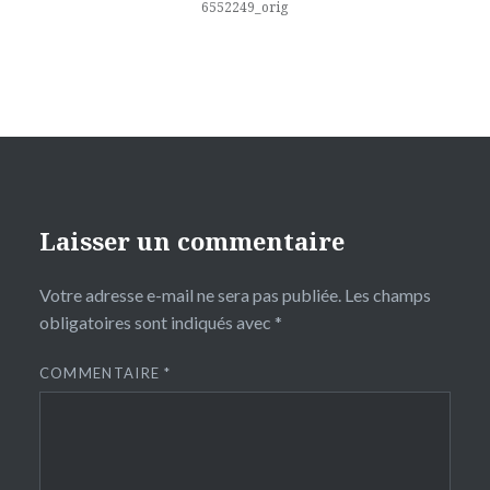
l’article
6552249_orig
Laisser un commentaire
Votre adresse e-mail ne sera pas publiée.
Les champs
obligatoires sont indiqués avec
*
COMMENTAIRE
*